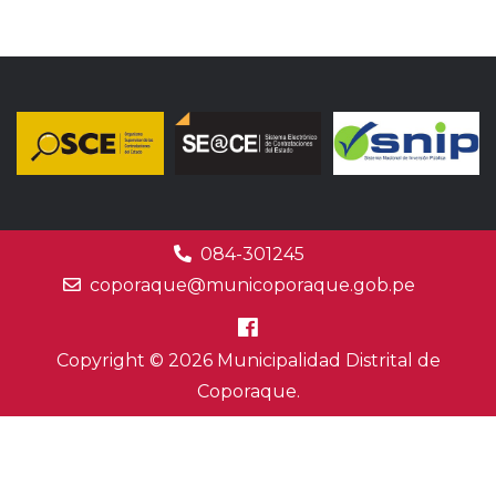
084-301245
coporaque@municoporaque.gob.pe
Copyright © 2026 Municipalidad Distrital de
Coporaque.