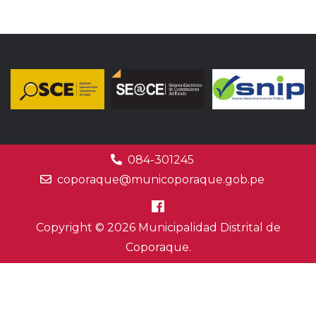
084-301245
coporaque@municoporaque.gob.pe
Copyright © 2026 Municipalidad Distrital de
Coporaque.