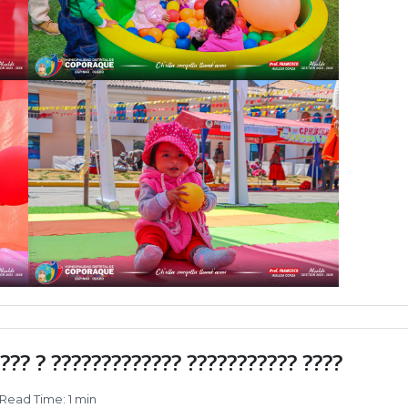
???? ? ????????????? ??????????? ????
Read Time: 1 min