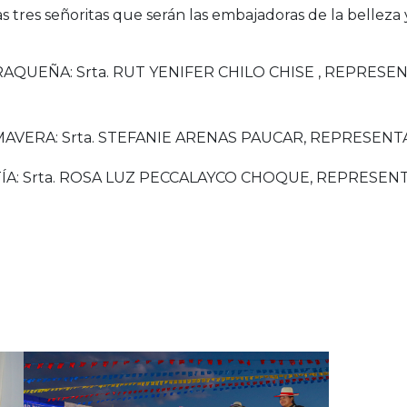
as tres señoritas que serán las embajadoras de la bellez
RAQUEÑA: Srta. RUT YENIFER CHILO CHISE , REPRES
MAVERA: Srta. STEFANIE ARENAS PAUCAR, REPRESE
ATÍA: Srta. ROSA LUZ PECCALAYCO CHOQUE, REPRES