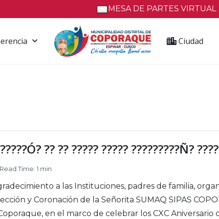
MESA DE PARTES VIRTUAL
erencia
Ciudad
??????Ó? ?? ?? ????? ????? ?????????Ñ? ????
Read Time: 1 min
decimiento a las Instituciones, padres de familia, orga
a Elección y Coronación de la Señorita SUMAQ SIPAS CO
Coporaque, en el marco de celebrar los CXC Aniversario 