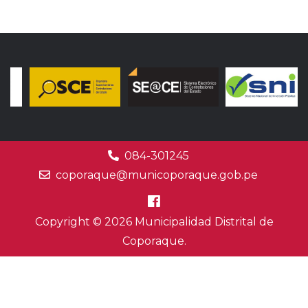
084-301245
coporaque@municoporaque.gob.pe
Copyright © 2026 Municipalidad Distrital de
Coporaque.