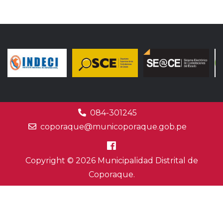
084-301245
coporaque@municoporaque.gob.pe
Copyright © 2026 Municipalidad Distrital de
Coporaque.