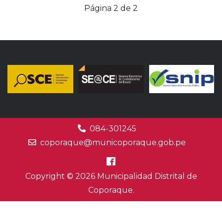
Página 2 de 2
084-301245
coporaque@municoporaque.gob.pe
Copyright © 2026 Municipalidad Distrital de
Coporaque.