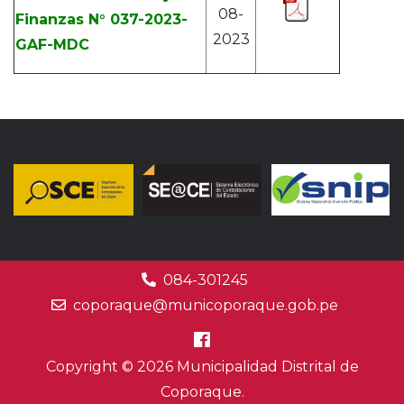
08-
Finanzas N° 037-2023-
2023
GAF-MDC
084-301245
coporaque@municoporaque.gob.pe
Copyright © 2026 Municipalidad Distrital de
Coporaque.