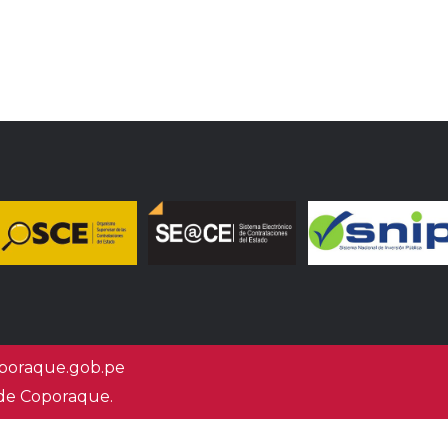
oraque.gob.pe
 de Coporaque.