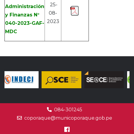
25-
Administración
08-
y Finanzas N°
2023
040-2023-GAF-
MDC
084-301245
coporaque@municoporaque.gob.pe