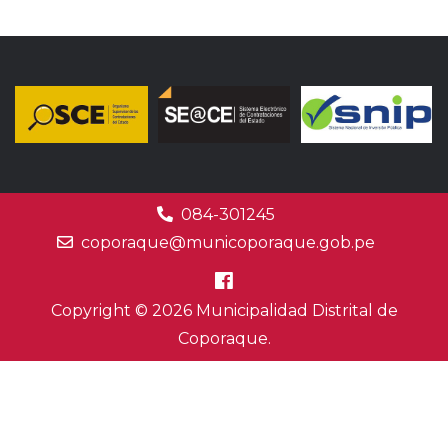
084-301245
coporaque@municoporaque.gob.pe
Copyright © 2026 Municipalidad Distrital de
Coporaque.