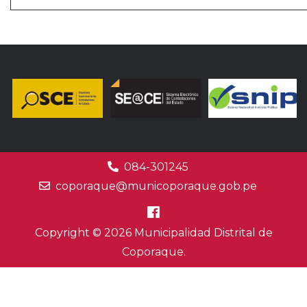
084-301245
coporaque@municoporaque.gob.pe
Copyright © 2026 Municipalidad Distrital de
Coporaque.