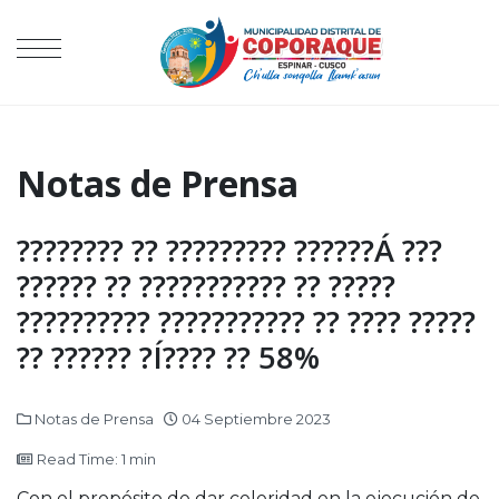
Notas de Prensa
???????? ?? ????????? ??????Á ???
?????? ?? ??????????? ?? ?????
?????????? ??????????? ?? ???? ?????
?? ?????? ?Í???? ?? 58%
Notas de Prensa
04 Septiembre 2023
Read Time: 1 min
Con el propósito de dar celeridad en la ejecución de