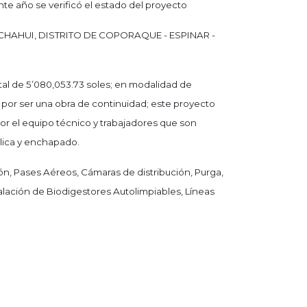
nte año se verificó el estado del proyecto
HAHUI, DISTRITO DE COPORAQUE - ESPINAR -
tal de 5’080,053.73 soles; en modalidad de
e por ser una obra de continuidad; este proyecto
or el equipo técnico y trabajadores que son
lica y enchapado.
n, Pases Aéreos, Cámaras de distribución, Purga,
talación de Biodigestores Autolimpiables, Líneas