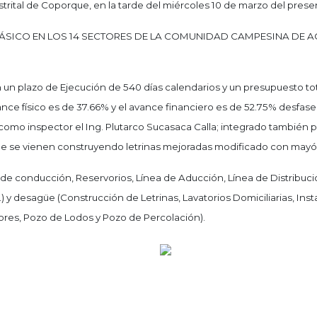
strital de Coporque, en la tarde del miércoles 10 de marzo del prese
ÁSICO EN LOS 14 SECTORES DE LA COMUNIDAD CAMPESINA DE AC
 un plazo de Ejecución de 540 días calendarios y un presupuesto to
ance físico es de 37.66% y el avance financiero es de 52.75% desfas
como inspector el Ing. Plutarco Sucasaca Calla; integrado también p
de se vienen construyendo letrinas mejoradas modificado con mayó
e conducción, Reservorios, Línea de Aducción, Línea de Distribució
.) y desagüe (Construcción de Letrinas, Lavatorios Domiciliarias, Ins
ores, Pozo de Lodos y Pozo de Percolación).