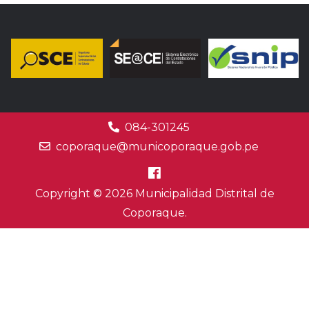
084-301245
coporaque@municoporaque.gob.pe
Copyright © 2026 Municipalidad Distrital de
Coporaque.