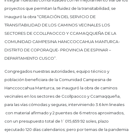
integrar nuestras comunidades con el mejoramiento vial de los
proyectos que permitan la fluidez de la transitabilidad, se
Inauguró la obra “CREACIÓN DEL SERVICIO DE
TRANSITABILIDAD DE LOS CAMINOS VECINALES LOS
SECTORES DE CCOLLPAOCCO Y CCAMAQQUEÑA DE LA
COMUNIDAD CAMPESINA HANCCOCCAHUA MANTURCA-
DISTRITO DE COPORAQUE- PROVINCIA DE ESPINAR –
DEPARTAMENTO CUSCO”.
Congregados nuestras autoridades, equipo técnico y
población beneficiara de la Comunidad Campesina de
Hanccoccahua Manturca, se inauguró la obra de caminos
vecinales en los sectores de Ccollpaocco y Ccamaqqueña,
para las vías cómodas y seguras, interviniendo 3.6 km lineales
con material afirmado y 2 puentes de 6 metros aproximados,
con un presupuesto total de 1`015,659.92 soles, plazo
ejecutado 120 días calendarios; pero por temas de la pandemia