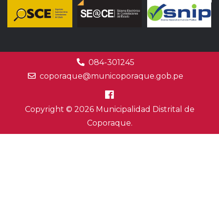
084-301245
coporaque@municoporaque.gob.pe
Copyright © 2026 Municipalidad Distrital de
Coporaque.