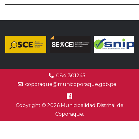
084-301245
coporaque@municoporaque.gob.pe
Copyright © 2026 Municipalidad Distrital de
Coporaque.