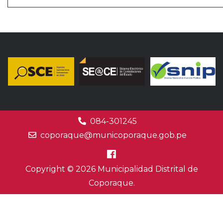
084-301245
coporaque@municoporaque.gob.pe
Copyright © 2026 Municipalidad Distrital de
Coporaque.