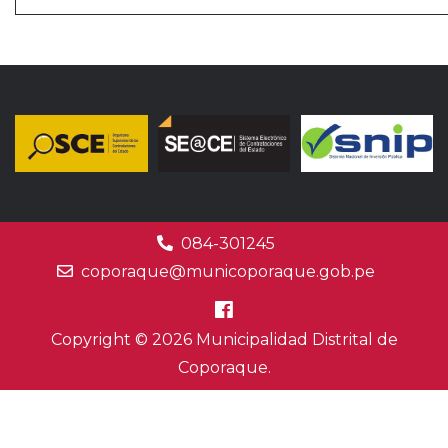
084-301245
coporaque@municoporaque.gob.pe
Copyright © 2026 Municipalidad Distrital de
Coporaque.