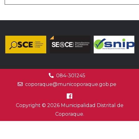
084-301245
coporaque@municoporaque.gob.pe
Copyright © 2026 Municipalidad Distrital de
Coporaque.