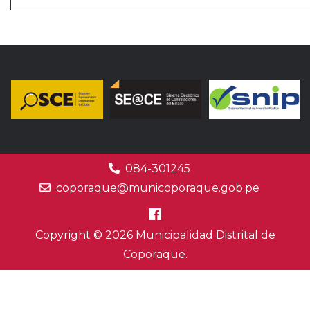
084-301245
coporaque@municoporaque.gob.pe
Copyright © 2026 Municipalidad Distrital de
Coporaque.