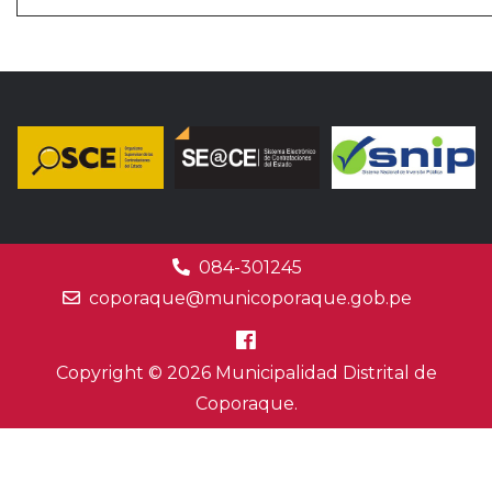
084-301245
coporaque@municoporaque.gob.pe
Copyright © 2026 Municipalidad Distrital de
Coporaque.