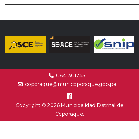
084-301245
coporaque@municoporaque.gob.pe
Copyright © 2026 Municipalidad Distrital de
Coporaque.