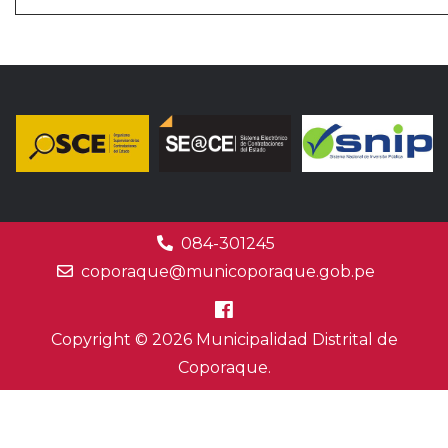
084-301245
coporaque@municoporaque.gob.pe
Copyright © 2026 Municipalidad Distrital de
Coporaque.