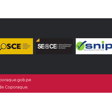
oraque.gob.pe
 de Coporaque.