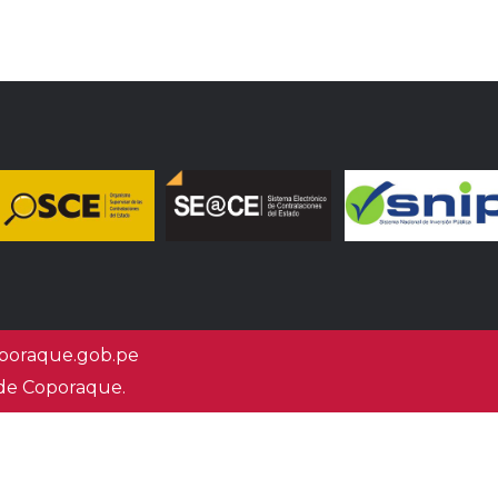
oraque.gob.pe
 de Coporaque.