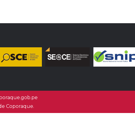
oraque.gob.pe
 de Coporaque.