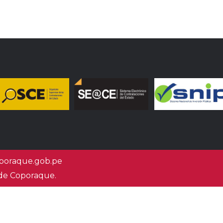
oraque.gob.pe
 de Coporaque.