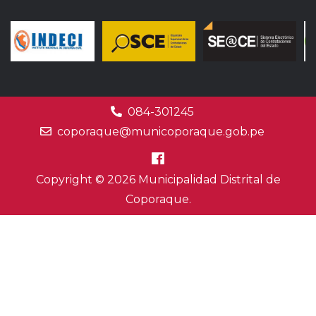
084-301245
coporaque@municoporaque.gob.pe
Copyright © 2026 Municipalidad Distrital de
Coporaque.