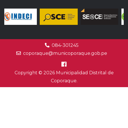
084-301245
coporaque@municoporaque.gob.pe
Copyright © 2026 Municipalidad Distrital de
Coporaque.