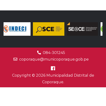
084-301245
coporaque@municoporaque.gob.pe
Copyright © 2026 Municipalidad Distrital de
Coporaque.