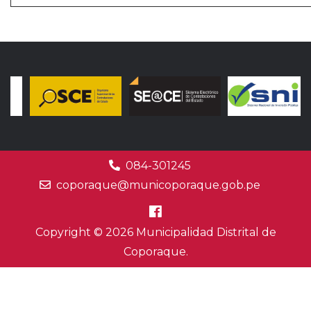
084-301245
coporaque@municoporaque.gob.pe
Copyright © 2026 Municipalidad Distrital de
Coporaque.