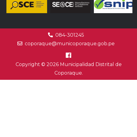
084-301245
coporaque@municoporaque.gob.pe
Copyright © 2026 Municipalidad Distrital de
Coporaque.