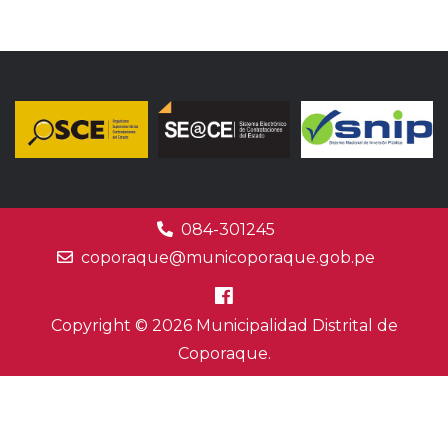
084-301245
coporaque@municoporaque.gob.pe
Copyright © 2026 Municipalidad Distrital de
Coporaque.